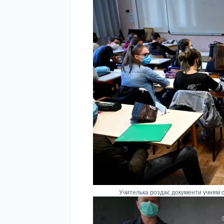
Учителька роздає документи учням с