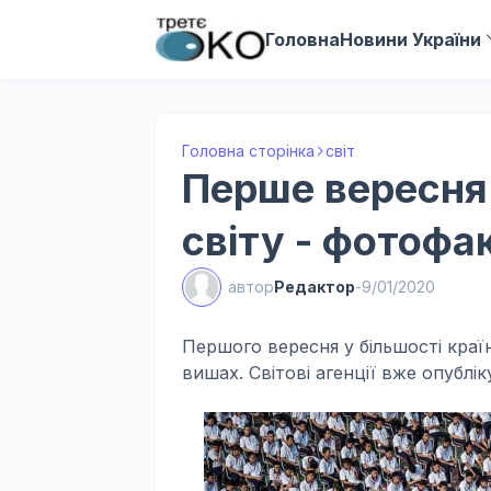
Головна
Новини України
Головна сторінка
світ
Перше вересня 
світу - фотофа
автор
Редактор
-
9/01/2020
Першого вересня у більшості країн
вишах. Світові агенції вже опубліку