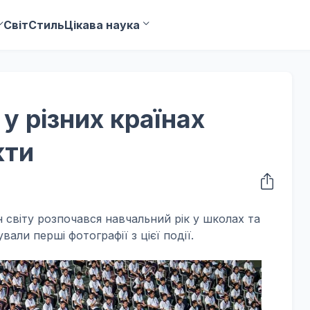
Світ
Стиль
Цікава наука
у різних країнах
кти
 світу розпочався навчальний рік у школах та
вали перші фотографії з цієї події.