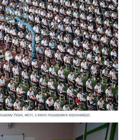
ькому Ухані, місті, з якого поширився коронавірус.