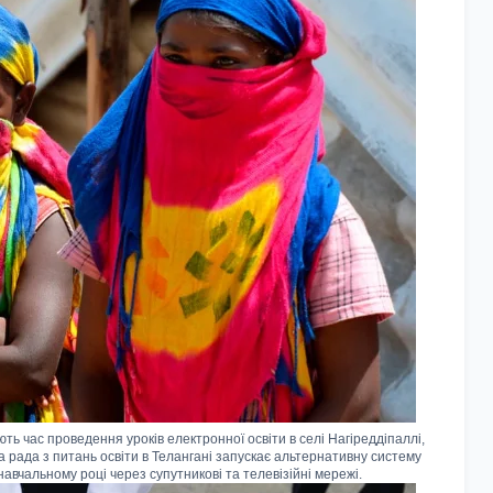
ють час проведення уроків електронної освіти в селі Нагіреддіпаллі,
 рада з питань освіти в Телангані запускає альтернативну систему
авчальному році через супутникові та телевізійні мережі.