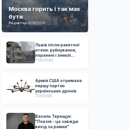
Москва горить і так має
бути
Редактор
-
6/18/2026
Львів після ракетної
атеки: руйнування,
поранені і зниклі
безвісти
7/30/2026
Армія США отримала
першу партію
українських дронів
7/31/2026
Василь Терещук:
"Поезія - це завжди
вихід за рамки"