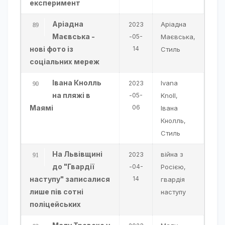
експеримент
Аріадна
Аріадна
2023
Маєвська -
-05-
Маєвська
,
нові фото із
14
Стиль
соціальних мереж
Івана Кнолль
Ivana
2023
на пляжі в
-05-
Knoll
,
Маямі
06
Івана
Кнолль
,
Стиль
На Львівщині
війна з
2023
до "Гвардії
-04-
Росією
,
наступу" записалися
14
гвардія
лише пів сотні
наступу
поліцейських