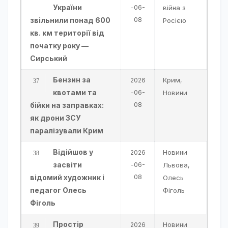
України
-06-
війна з
звільнили понад 600
08
Росією
кв. км території від
початку року —
Сирський
Бензин за
Крим
2026
,
квотами та
-06-
Новини
бійки на заправках:
08
як дрони ЗСУ
паралізували Крим
Відійшов у
Новини
2026
засвіти
-06-
Львова
,
відомий художник і
08
Олесь
педагог Олесь
Фіголь
Фіголь
Простір
Новини
2026