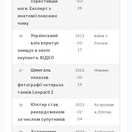
схрестивши
-03-
ноги. Експерт з
26
анатомії пояснює
чому
Український
війна з
2023
воїн впритул
-02-
Росією
знищує в окопі
27
окупанта. ВІДЕО
Шмигаль
Новини
2023
показав
-02-
фотографії чотирьох
24
танків Leopard 2
Юпітер став
Астрономі
2023
рекордсменом
-02-
я
Юпітер
,
за числом супутників
04
Астрономи
Астрономі
2023