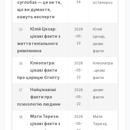
суглобах — це не те,
24
остепороз
що ви думаєте,
кажуть експерти
Юлій Цезар:
Юлій
2026
цікаві факти з
-05-
Цезар
,
життя геніального
22
цікаві
римлянина
факти
Клеопатра:
Клеопатра
2026
цікаві факти
-05-
цікаві
,
про царицю Єгипту
22
факти
Найцікавіші
цікаві
2026
факти про
-05-
факти
психологію людини
22
Мати Тереза:
Мати
2026
цікаві факти з
-05-
Тереза
,