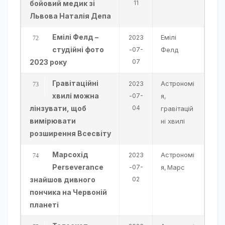
бойовий медик зі
11
Львова Наталія Депа
Емілі Фелд –
Емілі
2023
студійні фото
-07-
Фелд
2023 року
07
Гравітаційні
Астрономі
2023
хвилі можна
-07-
я
,
лінзувати, щоб
04
гравітацій
вимірювати
ні хвилі
розширення Всесвіту
Марсохід
Астрономі
2023
Perseverance
-07-
я
Марс
,
знайшов дивного
02
пончика на Червоній
планеті