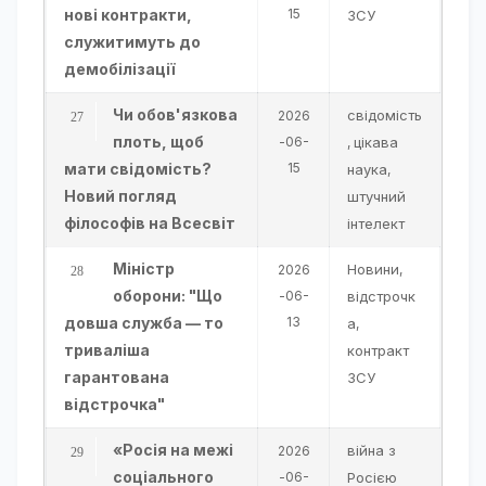
нові контракти,
15
ЗСУ
служитимуть до
демобілізації
Чи обов'язкова
свідомість
2026
плоть, щоб
-06-
цікава
,
мати свідомість?
15
наука
,
Новий погляд
штучний
філософів на Всесвіт
інтелект
Міністр
Новини
2026
,
оборони: "Що
-06-
відстрочк
довша служба — то
13
а
,
триваліша
контракт
гарантована
ЗСУ
відстрочка"
«Росія на межі
війна з
2026
соціального
-06-
Росією