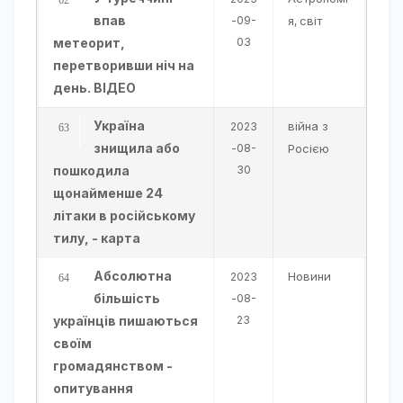
впав
-09-
я
світ
,
метеорит,
03
перетворивши ніч на
день. ВІДЕО
Україна
війна з
2023
знищила або
-08-
Росією
пошкодила
30
щонайменше 24
літаки в російському
тилу, - карта
Абсолютна
Новини
2023
більшість
-08-
українців пишаються
23
своїм
громадянством -
опитування