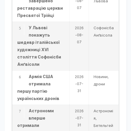
завершено
-08-
Львова
реставрацію церкви
07
Пресвятої Трійці
У Львові
Софонісба
2026
покажуть
-08-
Анґвісола
шедевр італійської
07
художниці XVI
століття Софонісби
Анґвісоли
Армія США
Новини
2026
,
отримала
-07-
дрони
першу партію
31
українських дронів
Астрономи
Астрономі
2026
вперше
-07-
я
,
отримали
31
Бетельгей