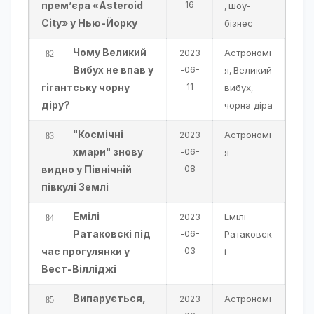
прем’єра «Asteroid
16
шоу-
,
City» у Нью-Йорку
бізнес
Чому Великий
Астрономі
2023
Вибух не впав у
-06-
я
Великий
,
гігантську чорну
11
вибух
,
діру?
чорна діра
"Космічні
Астрономі
2023
хмари" знову
-06-
я
видно у Північній
08
півкулі Землі
Емілі
Емілі
2023
Ратаковскі під
-06-
Ратаковск
час прогулянки у
03
і
Вест-Вілліджі
Випарується,
Астрономі
2023