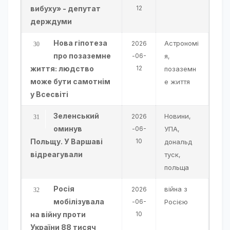
вибуху» - депутат
12
держдуми
Нова гіпотеза
Астрономі
2026
про позаземне
-06-
я
,
життя: людство
12
позаземн
може бути самотнім
е життя
у Всесвіті
Зеленський
Новини
2026
,
оминув
-06-
УПА
,
Польщу. У Варшаві
10
дональд
відреагували
туск
,
польща
Росія
війна з
2026
мобілізувала
-06-
Росією
на війну проти
10
України 88 тисяч