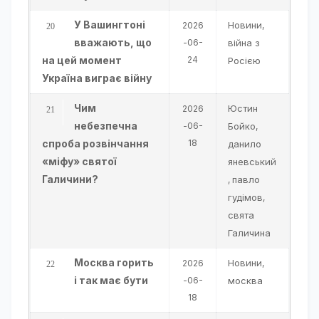
У Вашингтоні
Новини
2026
,
вважають, що
-06-
війна з
на цей момент
24
Росією
Україна виграє війну
Чим
Юстин
2026
небезпечна
-06-
Бойко
,
спроба розвінчання
18
данило
«міфу» святої
яневський
Галичини?
павло
,
гудімов
,
свята
Галичина
Москва горить
Новини
2026
,
і так має бути
-06-
москва
18