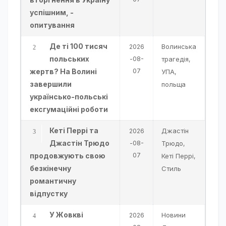
успішним, -
опитування
Де ті 100 тисяч
Волинська
2026
польських
-08-
трагедія
,
жертв? На Волині
07
УПА
,
завершили
польща
українсько-польські
ексгумаційні роботи
Кеті Перрі та
Джастін
2026
Джастін Трюдо
-08-
Трюдо
,
продовжують свою
07
Кеті Перрі
,
безкінечну
Стиль
романтичну
відпустку
У Жовкві
Новини
2026