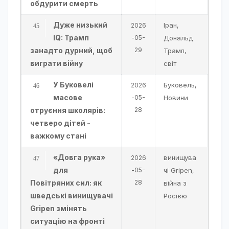
обдурити смерть
Дуже низький
Іран
2026
,
IQ: Трамп
-05-
Дональд
занадто дурний, щоб
29
Трамп
,
виграти війну
світ
У Буковелі
Буковель
2026
,
масове
-05-
Новини
отруєння школярів:
28
четверо дітей -
важкому стані
«Довга рука»
винищува
2026
для
-05-
чі Gripen
,
Повітряних сил: як
28
війна з
шведські винищувачі
Росією
Gripen змінять
ситуацію на фронті