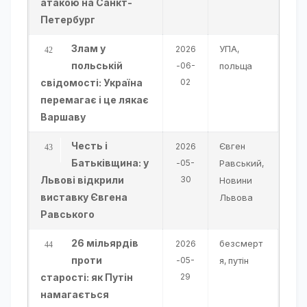
атакою на Санкт-
Петербург
Злам у
УПА
2026
,
польській
-06-
польща
свідомості: Україна
02
перемагає і це лякає
Варшаву
Честь і
Євген
2026
Батьківщина: у
-05-
Равський
,
Львові відкрили
30
Новини
виставку Євгена
Львова
Равського
26 мільярдів
безсмерт
2026
проти
-05-
я
путін
,
старості: як Путін
29
намагається