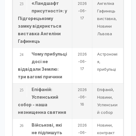
«Ландшафт
Ангеліна
2026
присутності»: у
-06-
Гафинець
Підгорецькому
17
виставка
,
замку відкриється
Новини
виставка Ангеліни
Львова
Гафинець
Чому прибульці
Астрономі
2026
досі не
-06-
я
,
відвідали Землю:
17
прибульці
три вагомі причини
Епіфаній:
Епіфаній
2026
,
Успенський
-06-
Новини
,
собор - наша
16
Успенськи
незнищенна святиня
й собор
Військові, які
Новини
2026
,
не підпишуть
-06-
контракт