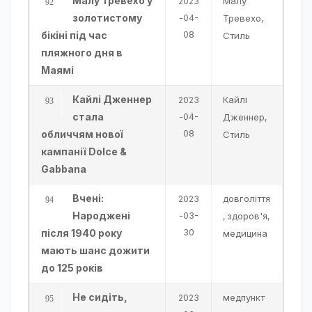
Малу Тревехо у
Малу
2023
золотистому
-04-
Тревехо
,
бікіні під час
08
Стиль
пляжного дня в
Маямі
Кайлі Дженнер
Кайлі
2023
стала
-04-
Дженнер
,
обличчям нової
08
Стиль
кампанії Dolce &
Gabbana
Вчені:
довголіття
2023
Народжені
-03-
здоров'я
,
,
після 1940 року
30
медицина
мають шанс дожити
до 125 років
Не сидіть,
медпункт
2023