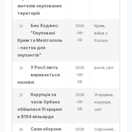
жителів окупованих
територій
Бен Ходжес:
Крим
2026
,
"Окуповані
-06-
війна з
Крим та Мелітополь
09
Росією
- пастка для
окупантів"
У Росії лють
росія
світ
2026
,
виривається
-06-
назовні
08
Корупція за
Угорщина
2026
,
часів Орбана
-06-
корупція
,
обійшлася Угорщині
08
світ
в $194 мільярди
Сили оборони
Сирський
2026
,