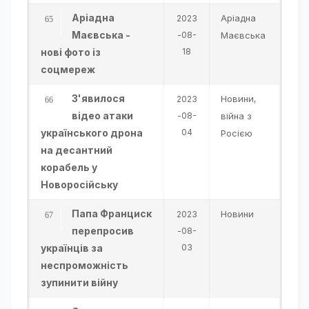
Аріадна
Аріадна
2023
Маєвська -
-08-
Маєвська
нові фото із
18
соцмереж
З'явилося
Новини
2023
,
відео атаки
-08-
війна з
українського дрона
04
Росією
на десантний
корабель у
Новоросійську
Папа Франциск
Новини
2023
перепросив
-08-
українців за
03
неспроможність
зупинити війну