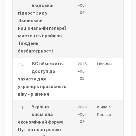
людської
-06-
гідності: як у
06
Львівській
національній галереї
мистецтв пройшов
Тиждень
безбар’єрності
ЄС обмежить
Новини
2026
доступ до
-06-
захисту для
05
українців призовного
віку - рішення
Україна
війна з
2026
висміяла
-06-
Росією
економічний форум
03
Путіна повітряною