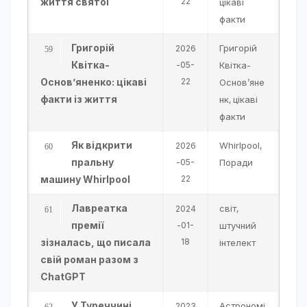
життя святої
22
цікаві
факти
Григорій
Григорій
2026
Квітка-
-05-
Квітка-
Основ’яненко: цікаві
22
Основ’яне
факти із життя
нк
цікаві
,
факти
Як відкрити
Whirlpool
2026
,
пральну
-05-
Поради
машину Whirlpool
22
Лавреатка
світ
2024
,
премії
-01-
штучний
зізналась, що писала
18
інтелект
свій роман разом з
ChatGPT
У Туреччині
Астрономі
2023