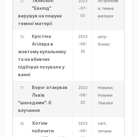
Телескоп
Астрономі
2023
"Евклід"
-07-
я
темна
,
вирушув на пошуки
02
матерія
темної матерії
Крістіна
шоу-
2023
Агілера в
-06-
бізнес
жовтому купальнику
26
та на вбивчих
підборах позувала у
ванні
Ворог атакував
Новини
2023
,
Львів
-06-
Новини
"шахедами". Є
20
Львова
влучання
Хотіли
світ
2023
,
побачити
-06-
титанік