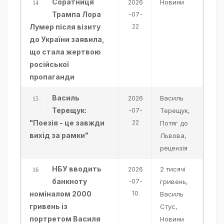
Соратниця
Новини
2026
Трампа Лора
-07-
Лумер після візиту
22
до України заявила,
що стала жертвою
російської
пропаганди
Василь
Василь
2026
Терещук:
-07-
Терещук
,
"Поезія - це завжди
22
Потяг до
вихід за рамки"
Львова
,
рецензія
НБУ вводить
2 тисячі
2026
банкноту
-07-
гривень
,
номіналом 2000
10
Василь
гривень із
Стус
,
портретом Василя
Новини