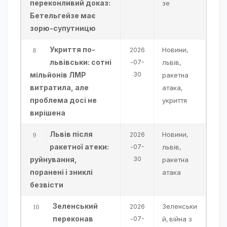
переконливий доказ:
зе
Бетельгейзе має
зорю-супутницю
Укриття по-
Новини
2026
,
львівськи: сотні
-07-
львів
,
мільйонів ЛМР
30
ракетна
витратила, але
атака
,
проблема досі не
укриття
вирішена
Львів після
Новини
2026
,
ракетної атеки:
-07-
львів
,
руйнування,
30
ракетна
поранені і зниклі
атака
безвісти
Зеленський
Зеленськи
2026
переконав
-07-
й
війна з
,