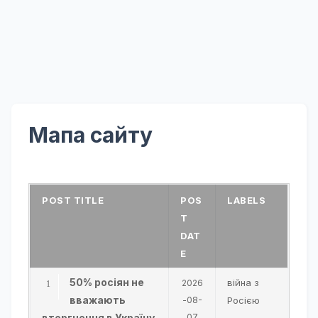
Мапа сайту
POST TITLE
POS
LABELS
T
DAT
E
50% росіян не
війна з
2026
вважають
-08-
Росією
вторгнення в Україну
07