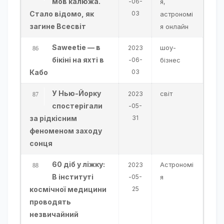
мов калюжа.
-06-
я
,
Стало відомо, як
03
астрономі
загине Всесвіт
я онлайн
Saweetie — в
шоу-
2023
бікіні на яхті в
-06-
бізнес
Кабо
03
У Нью-Йорку
світ
2023
спостерігали
-05-
за рідкісним
31
феноменом заходу
сонця
60 діб у ліжку:
Астрономі
2023
В інституті
-05-
я
космічної медицини
25
проводять
незвичайний