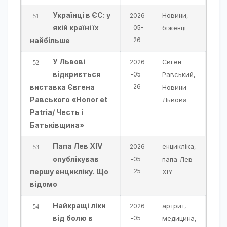
Українці в ЄС: у
Новини
2026
,
якій країні їх
-05-
біженці
найбільше
26
У Львові
Євген
2026
відкриється
-05-
Равський
,
виставка Євгена
26
Новини
Равського «Honor et
Львова
Patria/ Честь і
Батьківщина»
Папа Лев XIV
енцикліка
2026
,
опублікував
-05-
папа Лев
першу енцикліку. Що
25
ХIY
відомо
Найкращі ліки
артрит
2026
,
від болю в
-05-
медицина
,