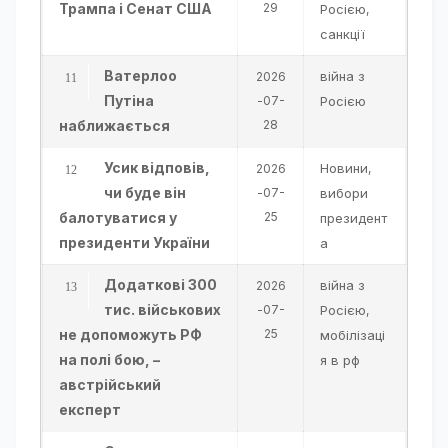
Трампа і Сенат США
29
Росією
,
санкції
Ватерлоо
війна з
2026
Путіна
-07-
Росією
наближається
28
Усик відповів,
Новини
2026
,
чи буде він
-07-
вибори
балотуватися у
25
президент
президенти України
а
Додаткові 300
війна з
2026
тис. військових
-07-
Росією
,
не допоможуть РФ
25
мобілізаці
на полі бою, –
я в рф
австрійський
експерт