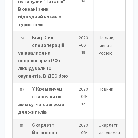
потонулий "Титанік":
19
В океані зник
підводний човен з
туристами
Бійці Сил
Новини
2023
,
спецоперацій
-06-
війна з
увірвалися на
19
Росією
опорник армії РФ і
ліквідували 10
окупантів. ВIДЕО бою
У Кременчуці
Новини
2023
стався витік
-06-
аміаку: чи є загроза
17
для жителів
Скарлетт
Скарлетт
2023
Йоганссон –
-06-
Йоганссон