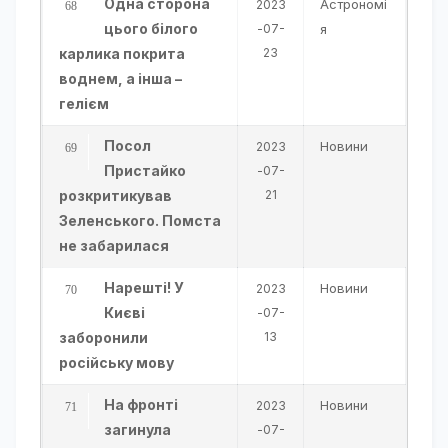
Одна сторона
Астрономі
2023
цього білого
-07-
я
карлика покрита
23
воднем, а інша –
гелієм
Посол
Новини
2023
Пристайко
-07-
розкритикував
21
Зеленського. Помста
не забарилася
Нарешті! У
Новини
2023
Києві
-07-
заборонили
13
російську мову
На фронті
Новини
2023
загинула
-07-