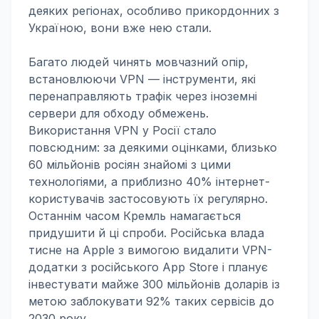
деяких регіонах, особливо прикордонних з
Україною, вони вже нею стали.
Багато людей чинять мовчазний опір,
встановлюючи VPN — інструменти, які
перенаправляють трафік через іноземні
сервери для обходу обмежень.
Використання VPN у Росії стало
повсюдним: за деякими оцінками, близько
60 мільйонів росіян знайомі з цими
технологіями, а приблизно 40% інтернет-
користувачів застосовують їх регулярно.
Останнім часом Кремль намагається
придушити й ці спроби. Російська влада
тисне на Apple з вимогою видалити VPN-
додатки з російського App Store і планує
інвестувати майже 300 мільйонів доларів із
метою заблокувати 92% таких сервісів до
2030 року.