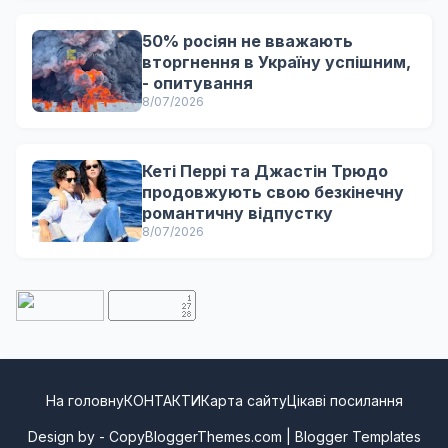
50% росіян не вважають
вторгнення в Україну успішним,
- опитування
8/07/2026
Кеті Перрі та Джастін Трюдо
продовжують свою безкінечну
романтичну відпустку
8/07/2026
На головну
КОНТАКТИ
Карта сайту
Цікаві посилання
Design by -
CopyBloggerThemes.com
|
Blogger Templates