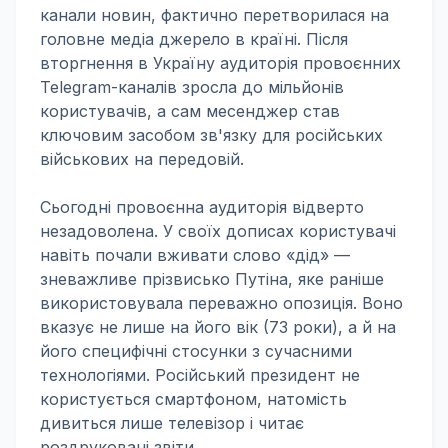
канали новин, фактично перетворилася на
головне медіа джерело в країні. Після
вторгнення в Україну аудиторія провоєнних
Telegram-каналів зросла до мільйонів
користувачів, а сам месенджер став
ключовим засобом зв'язку для російських
військових на передовій.
Сьогодні провоєнна аудиторія відверто
незадоволена. У своїх дописах користувачі
навіть почали вживати слово «дід» —
зневажливе прізвисько Путіна, яке раніше
використовувала переважно опозиція. Воно
вказує не лише на його вік (73 роки), а й на
його специфічні стосунки з сучасними
технологіями. Російський президент не
користується смартфоном, натомість
дивиться лише телевізор і читає
роздруковані звіти.