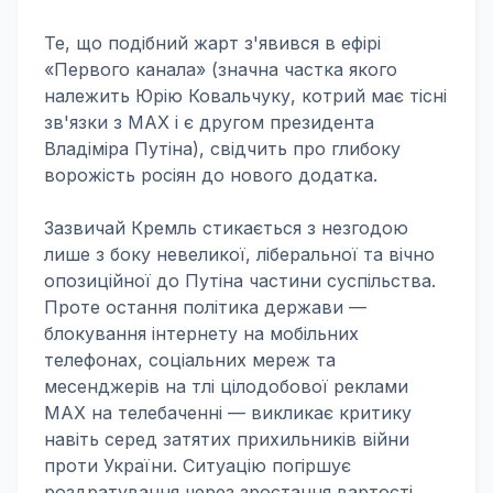
Те, що подібний жарт з'явився в ефірі
«Первого канала» (значна частка якого
належить Юрію Ковальчуку, котрий має тісні
зв'язки з MAX і є другом президента
Владіміра Путіна), свідчить про глибоку
ворожість росіян до нового додатка.
Зазвичай Кремль стикається з незгодою
лише з боку невеликої, ліберальної та вічно
опозиційної до Путіна частини суспільства.
Проте остання політика держави —
блокування інтернету на мобільних
телефонах, соціальних мереж та
месенджерів на тлі цілодобової реклами
MAX на телебаченні — викликає критику
навіть серед затятих прихильників війни
проти України. Ситуацію погіршує
роздратування через зростання вартості