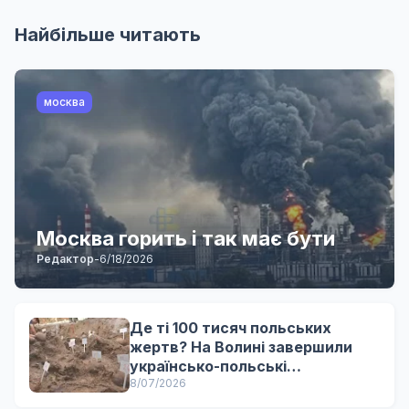
Найбільше читають
москва
Москва горить і так має бути
Редактор
-
6/18/2026
Де ті 100 тисяч польських
жертв? На Волині завершили
українсько-польські
ексгумаційні роботи
8/07/2026