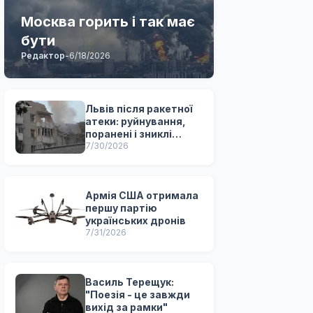
Москва горить і так має
бути
Редактор
-
6/18/2026
Львів після ракетної
атеки: руйнування,
поранені і зниклі
безвісти
7/30/2026
Армія США отримала
першу партію
українських дронів
7/31/2026
Василь Терещук:
"Поезія - це завжди
вихід за рамки"