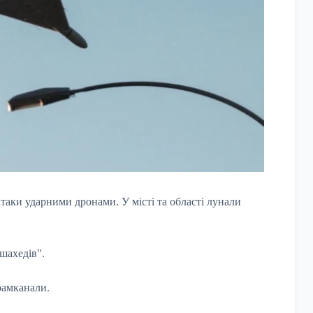
атаки ударними дронами. У місті та області лунали
шахедів".
рамканали.