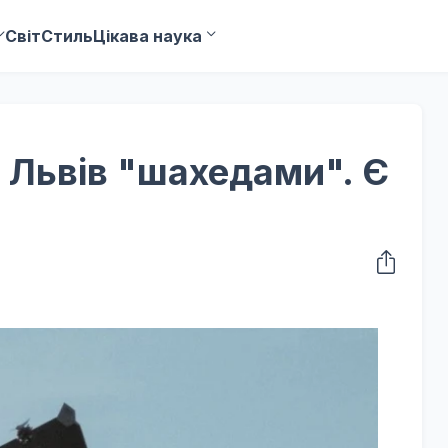
Світ
Стиль
Цікава наука
 Львів "шахедами". Є