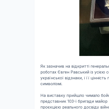
Як зазначив на відкритті генераль
роботах Євген Равський із усією 
української відзнаки, і її цінність
символізмі.
На виставку прийшло чимало бойо
представник 103-ї бригади майор 
проєкцією реального досвіду вій