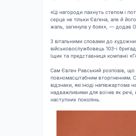
«Ці нагороди пахнуть степом і п
серце не тільки Євгена, але й йог
жаль, загинула у боях», — додав О
З вітальними словами до художни
військовослужбовець 103-ї бригад
Іщик та представниця компанії «
Сам Євген Равський розповів, що
повномасштабним вторгненням. Спі
відзнаки, які іноді напівжартома 
надважливими для воїнів як речі,
наступних поколінь.