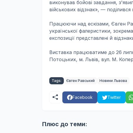
виконував бойові завдання, з'яв
військових відзнак», — поділився
Працюючи над ескізами, Євген Ра
української фалеристики, зокрема
експозиції представлені й відзнак
Виставка працюватиме до 26 липн
Потоцьких, м. Львів, вул. М. Копер
Tags:
Євген Равський
Новини Львова
Facebook
Twitter
Плюс до теми: