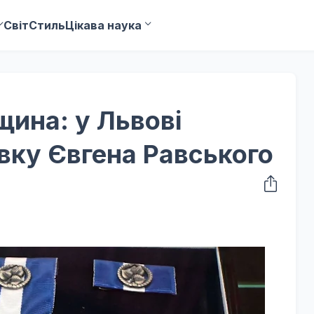
Світ
Стиль
Цікава наука
щина: у Львові
вку Євгена Равського