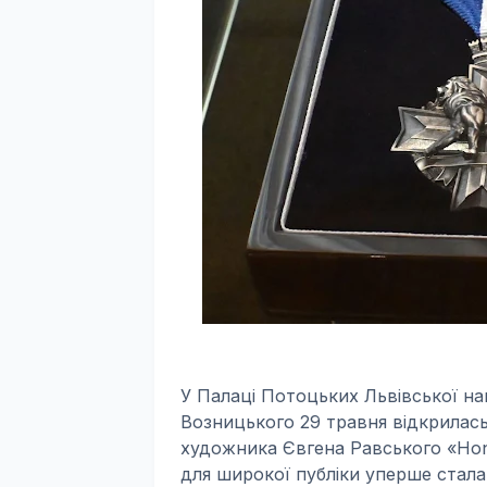
У Палаці Потоцьких Львівської нац
Возницького 29 травня відкрилась
художника Євгена Равського «Hono
для широкої публіки уперше стала 