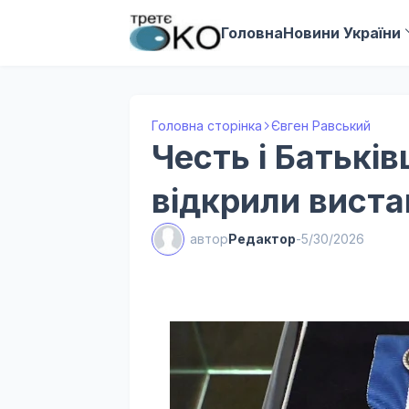
Головна
Новини України
Головна сторінка
Євген Равський
Честь і Батьків
відкрили виста
автор
Редактор
-
5/30/2026