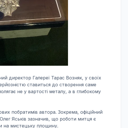
ний директор Галереї Тарас Возняк, у своїх
серйозністю ставиться до створення саме
 полягає не у вартості металу, а в глибокому
вих побратимів автора. Зокрема, офіційний
Олег Яськів зазначив, що роботи митця є
ни на мистецьку площину.