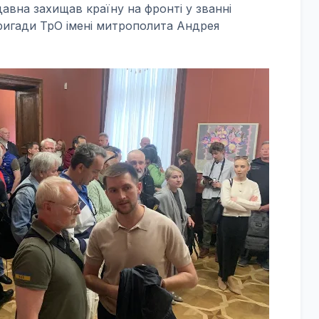
давна захищав країну на фронті у званні
ригади ТрО імені митрополита Андрея