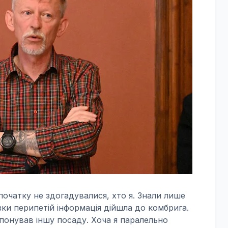
початку не здогадувалися, хто я. Знали лише
ки перипетій інформація дійшла до комбрига.
опонував іншу посаду. Хоча я паралельно