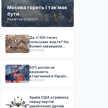
Москва горить і так має
бути
Редактор
-
6/18/2026
Де ті 100 тисяч
польських жертв? На
Волині завершили
українсько-польські
8/07/2026
ексгумаційні роботи
50% росіян не
вважають
вторгнення в Україну
успішним, -
8/07/2026
опитування
Армія США отримала
першу партію
українських дронів