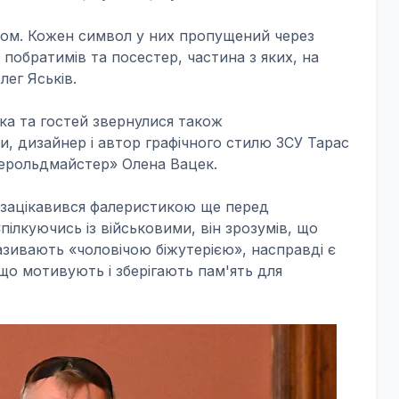
отом. Кожен символ у них пропущений через
о побратимів та посестер, частина з яких, на
лег Яськів.
ка та гостей звернулися також
и, дизайнер і автор графічного стилю ЗСУ Тарас
Герольдмайстер» Олена Вацек.
 зацікавився фалеристикою ще перед
лкуючись із військовими, він зрозумів, що
називають «чоловічою біжутерією», насправді є
 що мотивують і зберігають пам'ять для