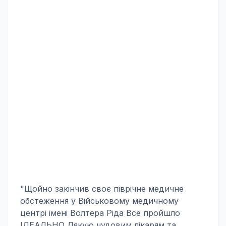
"Щойно закінчив своє піврічне медичне
обстеження у Військовому медичному
центрі імені Волтера Ріда Все пройшло
ІДЕАЛЬНО Дякую чудовим лікарям та