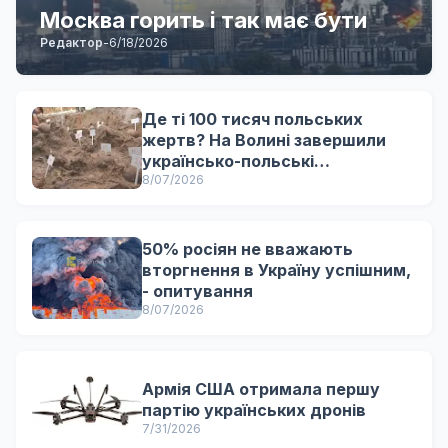
Москва горить і так має бути
Редактор
-
6/18/2026
Де ті 100 тисяч польських
жертв? На Волині завершили
українсько-польські
ексгумаційні роботи
8/07/2026
50% росіян не вважають
вторгнення в Україну успішним,
- опитування
8/07/2026
Армія США отримала першу
партію українських дронів
7/31/2026