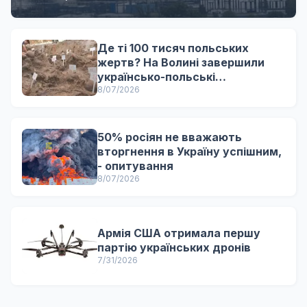
Де ті 100 тисяч польських
жертв? На Волині завершили
українсько-польські
ексгумаційні роботи
8/07/2026
50% росіян не вважають
вторгнення в Україну успішним,
- опитування
8/07/2026
Армія США отримала першу
партію українських дронів
7/31/2026